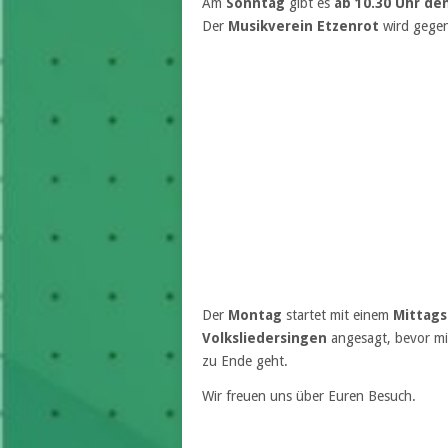
Am
Sonntag
gibt es
ab 10.30 Uhr de
Der
Musikverein Etzenrot
wird gege
Der
Montag
startet mit einem
Mittags
Volksliedersingen
angesagt, bevor mi
zu Ende geht.
Wir freuen uns über Euren Besuch.