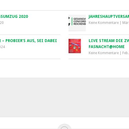
GSUMZUG 2020
JAHRESHAUPTVERS
020
Keine Kommentare
|
Mär
– PROBIER’S AUS, SEI DABEI
LIVE STREAM DIE 
FASNACHT@HOME
024
Keine Kommentare
|
Feb.