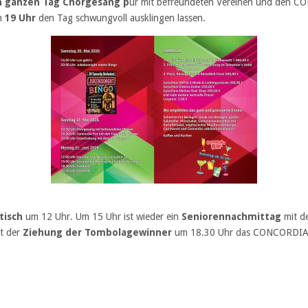
n ganzen Tag Chorgesang p
ur mit befreundeten Vereinen und den 
n
19 Uhr
den Tag schwungvoll ausklingen lassen.
tisch
um 12 Uhr. Um 15 Uhr ist wieder ein
Seniorennachmittag
mit de
t der
Ziehung der Tombolagewinner
um 18.30 Uhr das CONCORDIA