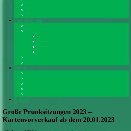
Gemischter Chor
The Voices
Concordia Kids
Sondergruppen
Fastnachtsausschuss
Tanzgarden
Rot Grüne Funken
Jugendgarde
Kindergarde / Kindershowtanz
Frauengarde
Narrenchor
Theatergruppe
Verein
Über uns
Chronik
Bilder
Veranstaltungen
Beitrittserklärung
Kontakt
Große Prunksitzungen 2023 –
Kartenvorverkauf ab dem 20.01.2023