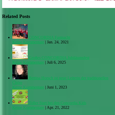
Related Posts
CONCORDIA Fastnacht
Keine Kommentare
|
Jan. 24, 2021
Großes CONCORDIA Jubiläumsfest
Keine Kommentare
|
Juli 6, 2025
Bettina Horsch ist neue Leiterin der traditionellen
Chöre
Keine Kommentare
|
Juni 1, 2023
Toller Start bei den Concordia Kids
Keine Kommentare
|
Apr. 21, 2022