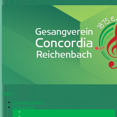
Menu
Concordia Aktuell
Chorgruppen
Frauenchor
Männerchor