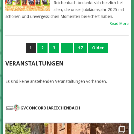
Reichenbach bedankt sich herzlich bei
allen, die unser Jubiläumsjahr 2025 mit
schönen und unvergesslichen Momenten bereichert haben.
Read More
SEITENNUMMERIERUNG
1
2
3
…
17
Older
DER
VERANSTALTUNGEN
BEITRÄGE
Es sind keine anstehenden Veranstaltungen vorhanden.
GVCONCORDIAREICHENBACH