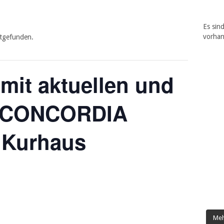
Es sin
vorha
ttgefunden.
mit aktuellen und
n CONCORDIA
 Kurhaus
Meh