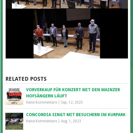
RELATED POSTS
VORVERKAUF FÜR KONZERT MIT DEN MAINZER
HOFSÄNGERN LÄUFT
Keine Kommentare
|
Sep. 12, 2025
CONCORDIA SINGT MIT BESUCHERN IM KURPARK
Keine Kommentare
|
Aug. 1, 2023